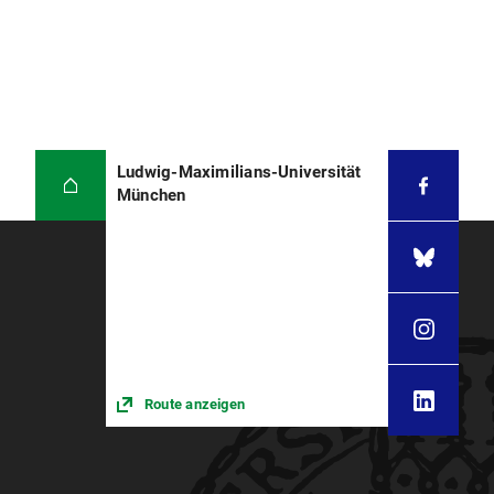
die Dissertation zeitgeschichtliche
Heimat“ die Bedeutung und Funktion dieses
Grundlagenforschung leisten, indem durch die
Publikationserzeugnisses für unterschiedliche
Arbeit mit dem Nachlass, Briefwechseln und
Teilbereiche kirchlichen Handelns und
weiteren Quellen zu Gerhard Gloege Akteure und
Selbstverständnisses im genannten Zeitraum zu
Netzwerke der bisher nicht im Zentrum der
untersuchen.
Forschung stehenden frühen DDR untersucht
werden.
Kontakt
Ludwig-Maximilians-Universität
Kontakt
München
Route anzeigen