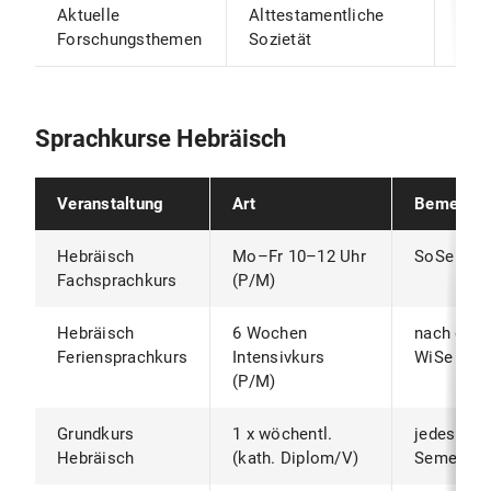
Aktuelle
Alttestamentliche
jede
Forschungsthemen
Sozietät
Sem
Sprachkurse Hebräisch
Veranstaltung
Art
Bemerku
Hebräisch
Mo–Fr 10–12 Uhr
SoSe
Fachsprachkurs
(P/M)
Hebräisch
6 Wochen
nach dem
Feriensprachkurs
Intensivkurs
WiSe
(P/M)
Grundkurs
1 x wöchentl.
jedes
Hebräisch
(kath. Diplom/V)
Semester