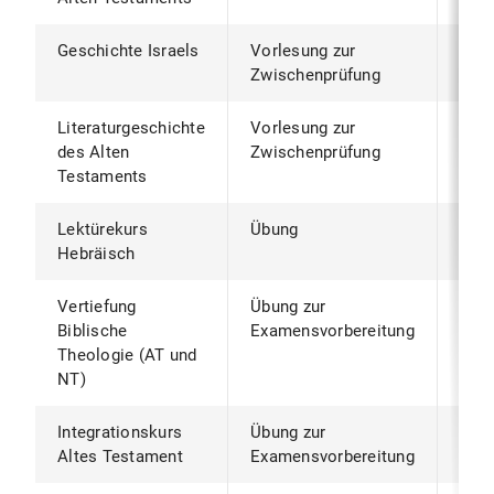
Geschichte Israels
Vorlesung zur
WiS
Zwischenprüfung
Literaturgeschichte
Vorlesung zur
SoS
des Alten
Zwischenprüfung
Testaments
Lektürekurs
Übung
jede
Hebräisch
Sem
Vertiefung
Übung zur
SoS
Biblische
Examensvorbereitung
Theologie (AT und
NT)
Integrationskurs
Übung zur
SoS
Altes Testament
Examensvorbereitung