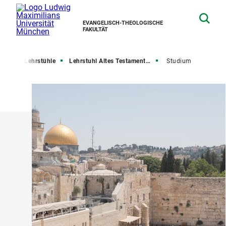
EVANGELISCH-THEOLOGISCHE
FAKULTÄT
ltät
Lehrstühle
Lehrstuhl Altes Testament II
Studium