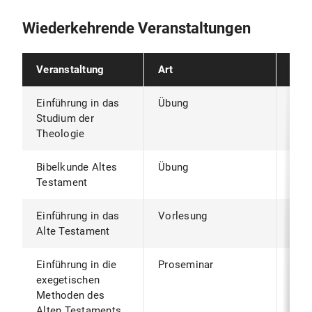
Wiederkehrende Veranstaltungen
Veranstaltung
Art
Bem
Einführung in das
Übung
WiS
Studium der
Theologie
Bibelkunde Altes
Übung
jede
Testament
Sem
Einführung in das
Vorlesung
WiS
Alte Testament
Einführung in die
Proseminar
WiS
exegetischen
Methoden des
Alten Testaments