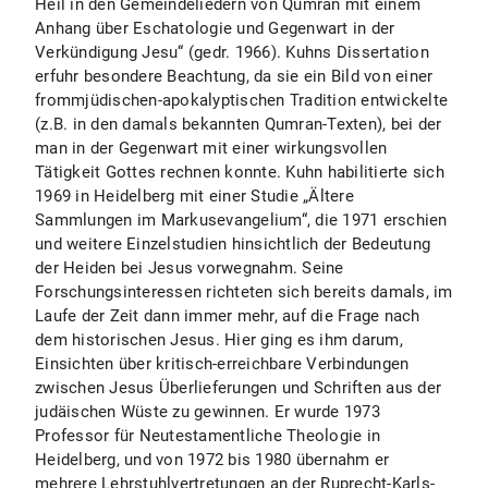
Heil in den Gemeindeliedern von Qumran mit einem
Anhang über Eschatologie und Gegenwart in der
Verkündigung Jesu“ (gedr. 1966). Kuhns Dissertation
erfuhr besondere Beachtung, da sie ein Bild von einer
frommjüdischen-apokalyptischen Tradition entwickelte
(z.B. in den damals bekannten Qumran-Texten), bei der
man in der Gegenwart mit einer wirkungsvollen
Tätigkeit Gottes rechnen konnte. Kuhn habilitierte sich
1969 in Heidelberg mit einer Studie „Ältere
Sammlungen im Markusevangelium“, die 1971 erschien
und weitere Einzelstudien hinsichtlich der Bedeutung
der Heiden bei Jesus vorwegnahm. Seine
Forschungsinteressen richteten sich bereits damals, im
Laufe der Zeit dann immer mehr, auf die Frage nach
dem historischen Jesus. Hier ging es ihm darum,
Einsichten über kritisch-erreichbare Verbindungen
zwischen Jesus Überlieferungen und Schriften aus der
judäischen Wüste zu gewinnen. Er wurde 1973
Professor für Neutestamentliche Theologie in
Heidelberg, und von 1972 bis 1980 übernahm er
mehrere Lehrstuhlvertretungen an der Ruprecht-Karls-