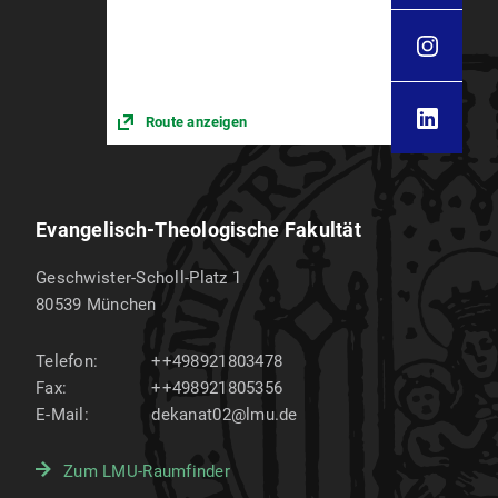
Route anzeigen
Evangelisch-Theologische Fakultät
Geschwister-Scholl-Platz 1
80539
München
Telefon:
++498921803478
Fax:
++498921805356
E-Mail:
dekanat02@lmu.de
Zum LMU-Raumfinder