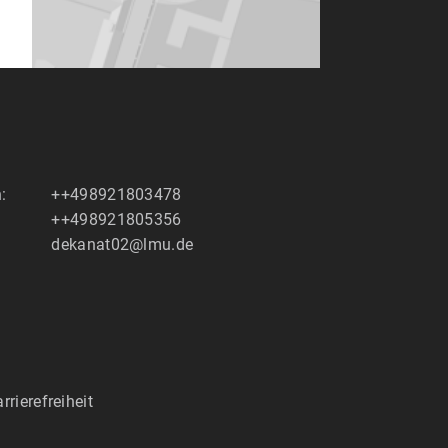
:
++498921803478
++498921805356
dekanat02@lmu.de
rrierefreiheit