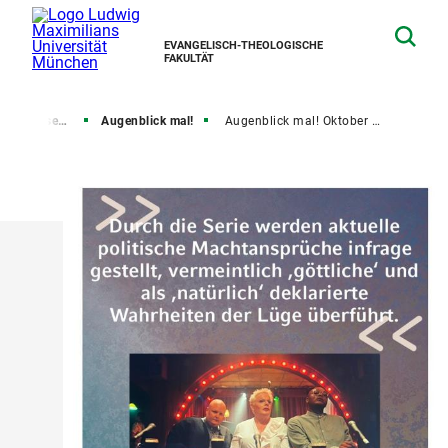
EVANGELISCH-THEOLOGISCHE
FAKULTÄT
nd Religionsgeschichte
Augenblick mal!
Augenblick mal! Oktober 2025