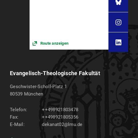
Route anzeigen
Evangelisch-Theologische Fakultät
Geschwister-Scholl-Platz 1
80539
München
Telefon:
++498921803478
Fax:
++498921805356
E-Mail:
dekanat02@lmu.de