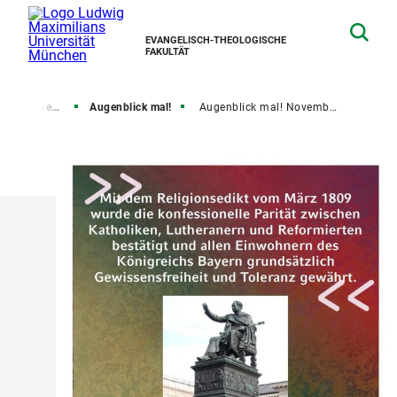
EVANGELISCH-THEOLOGISCHE
FAKULTÄT
nd Religionsgeschichte
Augenblick mal!
Augenblick mal! November 2025