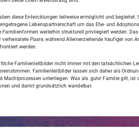
dem beide Eltern erwerbstätig sind.
aben diese Entwicklungen teilweise ermöglicht und begleitet.
 eingetragene Lebenspartnerschaft um das Ehe- und Adoptionsre
e Familienformen weiterhin strukturell privilegiert werden. Das
verheiratete Paare, während Alleinerziehende häufiger von Ar
ontiert werden.
ftliche Familienleitbilder nicht immer mit den tatsächlichen L
ereinstimmen. Familienleitbilder lassen sich daher als Ordnu
 Machtprozessen unterliegen. Was als ‚gute‘ Familie gilt, ist 
ionen und damit grundsätzlich wandelbar.