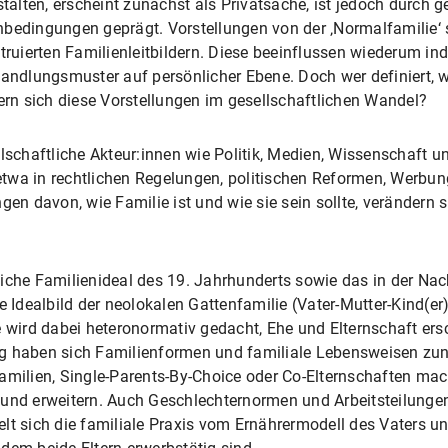
lten, erscheint zunächst als Privatsache, ist jedoch durch 
bedingungen geprägt. Vorstellungen von der ‚Normalfamilie‘ s
truierten Familienleitbildern. Diese beeinflussen wiederum ind
lungsmuster auf persönlicher Ebene. Doch wer definiert, was 
dern sich diese Vorstellungen im gesellschaftlichen Wandel?
lschaftliche Akteur:innen wie Politik, Medien, Wissenschaft un
e etwa in rechtlichen Regelungen, politischen Reformen, Werbun
gen davon, wie Familie ist und wie sie sein sollte, verändern 
iche Familienideal des 19. Jahrhunderts sowie das in der Nach
dealbild der neolokalen Gattenfamilie (Vater-Mutter-Kind(er)
e wird dabei heteronormativ gedacht, Ehe und Elternschaft er
g haben sich Familienformen und familiale Lebensweisen zun
amilien, Single-Parents-By-Choice oder Co-Elternschaften mac
 und erweitern. Auch Geschlechternormen und Arbeitsteilunge
lt sich die familiale Praxis vom Ernährermodell des Vaters u