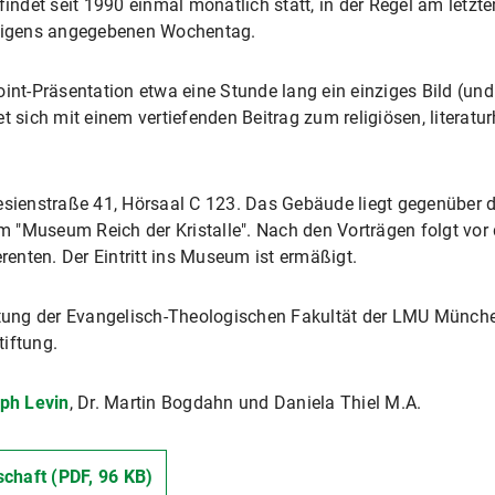
findet seit 1990 einmal monatlich statt, in der Regel am let
, eigens angegebenen Wochentag.
int-Präsentation etwa eine Stunde lang ein einziges Bild (und
t sich mit einem vertiefenden Beitrag zum religiösen, literatu
esienstraße 41, Hörsaal C 123. Das Gebäude liegt gegenüber d
 "Museum Reich der Kristalle". Nach den Vorträgen folgt vor 
enten. Der Eintritt ins Museum ist ermäßigt.
altung der Evangelisch-Theologischen Fakultät der LMU Münche
iftung.
oph Levin
, Dr. Martin Bogdahn und Daniela Thiel M.A.
chaft (PDF, 96 KB)