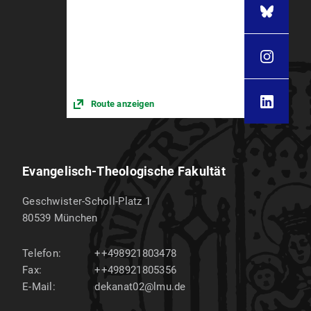
Route anzeigen
Evangelisch-Theologische Fakultät
Geschwister-Scholl-Platz 1
80539
München
Telefon:
++498921803478
Fax:
++498921805356
E-Mail:
dekanat02@lmu.de