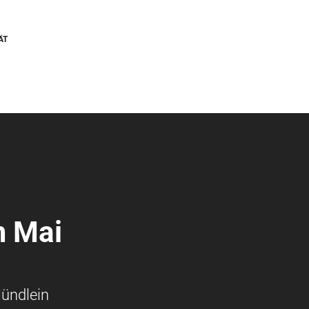
ÄT
m Mai
Mündlein